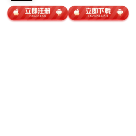
虎扑01月22日讯 欧冠联赛阶段第七轮，法兰克福客场2-3不
敌卡拉巴克。
至此，法兰克福在欧冠首轮之后已经连续6轮欧冠没能赢
球，其间他们的战绩是1平5负，唯一没有输球的场次是0-0
战平那不勒斯。
根据欧足联官方的统计，这是法兰克福队史首次连续6场欧
战都没有赢球。
来源：X