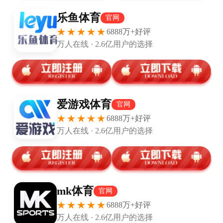
敌卡拉巴克。
至此，法兰克福在欧冠首轮之后已经连续6轮欧冠没能赢
球，其间他们的战绩是1平5负，唯一没有输球的场次是0-0
战平那不勒斯。
根据欧足联官方的统计，这是法兰克福队史首次连续6场欧
战都没有赢球。
来源：X