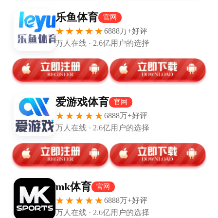
数据方面，湖人队此役又有6名球员得分上双，八村塁21
分、詹姆斯19分、里弗斯17分、肯纳德18分、斯玛特10
分、艾顿10分。雷霆队方面，亚历山大虽然只有23分入
账，但是米切尔拿到24分、霍姆格伦18分、哈滕12分、多
尔特10分，替补席的华莱士16分、乔12分，雷霆队这整体
实力、这板凳深度确实是令湖人队羡慕。反观湖人队这边，
首发其实打得非常不错的，至少不输给雷霆队，但是替补的
差距实在是太大了，就一个肯纳德还行，其余的真的达不到
这种比赛级别。