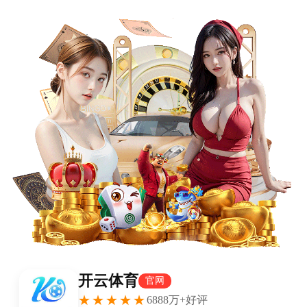
首页
nba
英超
意甲
法甲
德甲
西甲
欧冠
关于九游体育,九游体育
官网,九游体育下载,九游体育APP
首页
意甲
正文
九游体育-姚基金慈善赛武汉举行，中国篮球明
星队胜出
xiaoqiao
意甲
2026-05-10
516
0
10月4日，2020年姚基金慈善赛在武汉开赛，由中
国男篮主教练杜锋率领的“中国篮球明星队”以122
比107战胜了北京控股队主教练马布里执教的“男
丁格尔明星队”。 在过去的九届比赛中，姚基金慈
善赛的对阵双方大都是中国男篮对阵NBA明星队，