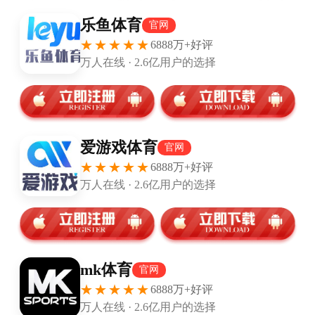
“HP！”，本-西蒙斯附文道。
本-西蒙斯之前曾效力于76人，篮网和快船，期间场均可以
得到13.1分7.4篮板7.2助攻。