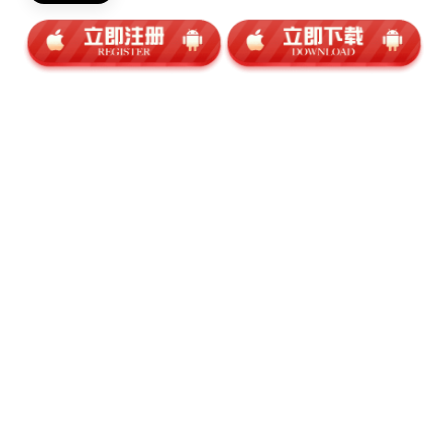
相关文章
董路率领“中国足球小将”夺得“小
九游体育APP-曝郭艾伦及家人遭
世界杯”冠军，含金量多高？
熟人诈骗：涉案金额近千万 公安
已立案调查