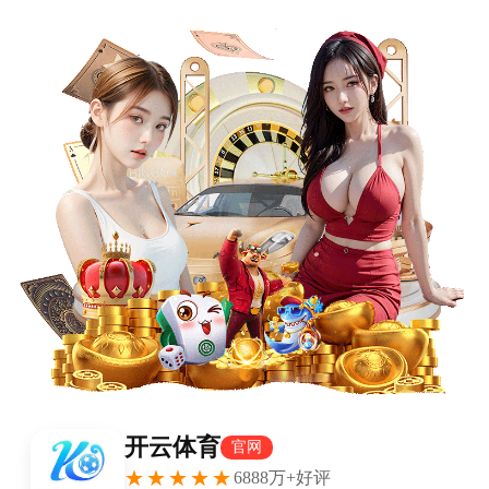
首页
nba
英超
意甲
法甲
德甲
西甲
欧冠
关于九游体育,九游体育
官网,九游体育下载,九游体育APP
首页
德甲
正文
九游体育-恢复正常！约基奇打满首节9中5拿下
10分5板4助1断
xiaoqiao
德甲
2026-04-27
360
0
4月26日讯 NBA季后赛西部首轮G4，掘金首节23-
22领先森林狼。首节比赛，掘金球星约基奇表现
出色，得分上双的同时依旧全能，几乎达成半个三
双，打满12分钟的情况下，投篮9中5，拿到10分5
篮板4助攻1抢断。...