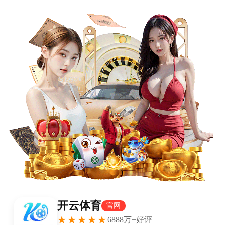
首页
nba
英超
意甲
法甲
德甲
西甲
欧冠
关于九游体育,九游体育
官网,九游体育下载,九游体育APP
首页
德甲
正文
九游体育下载-上港集结正式开启冬训 俱乐部解
释为何更名海港
xiaoqiao
德甲
2026-03-21
5819
0
1月25日，上海上港俱乐部召开媒体通气会，俱乐
部董事长、总经理张敏，常务副总经理孙昊和副总
经理孙祥出席，并解释了相关的疑问。 俱乐部介
绍到，球队将在今天开始正式集结，直到农历新年
前，在上海进行为期两周的封闭训练。随后，于2