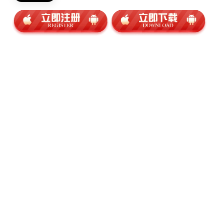
体及各界人士对于俱乐部更名包括日后俱乐部建设提出各类
意见及建议。但与此同时，也希望大家在表达情绪的时候能
够更加理性和规范。希望在完成更名之后，能够继续得到社
会各界一如既往的关爱和呵护。”
同时，俱乐部表示希望在落实防疫防控相关工作的前提下，
进一步拓宽与媒体、球迷和各界的沟通。接下来，有关球队
队徽、队歌、口号等都将与球迷和媒体充分沟通。
​扫描二维码推送至手机访问。
本文转载自互联网，如有侵权，联系删除。
本文链接：
https://fox-9y.com/post/208.html