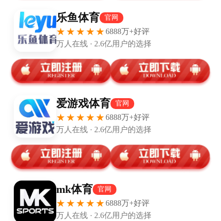
上周五下午，上海海港官方宣布，此前效力J联赛横滨水手
的多哥后腰让·克劳德以租借形式正式加盟球队。2003年12
月出生的克劳德今年22岁，身高达到1.87米，身体素质出
色、场上覆盖面积大、具备一定的持球推进能力，是比较典
型的防守型中场球员。在茹萨合同到期离队后，海港在该位
置上迎来新援，目的自然是希望在新赛季中增强防线身前的
“屏障”作用。
在完成加盟事宜的官宣后，克劳德已经于第一时间飞抵卡塔
尔多哈与球队会合。当地时间1月10日，克劳德就投身到球
队此次冬训的首堂正式训练课中，他将拥有完整的三周时间
与新球队、新队友磨合。
穆斯卡特虽然此前曾执教过横滨水手，但并未担任过克劳德
的主教练。不过，由于长期关注老东家的缘故，他对克劳德
显然非常熟悉，尤其是前一个赛季的亚冠精英联赛中，克劳