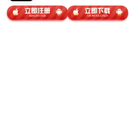
德的表现就曾给穆斯卡特以及海港全队留下过深刻印象。当
时，在几场直接交锋过后，海港多位球员们就对克劳德颇为
认可，而今在近距离接触并一同合练后，大家对于克劳德的
技术特点与能力又有了更直观的了解。
“年轻、活力、身体素质出众”，这些是大家对克劳德刚刚参
与训练后的第一印象。多年来，中超在后腰位置上有过多名
出色的球员，海港队自己就有过像本土球员蔡慧康和外援穆
伊、艾哈迈多夫等球员，过去两个赛季中茹萨的发挥也可圈
可点。不过，像克劳德这样身形条件和类型特点结合的球员
倒并不多，在他加盟球队后，许多海港球迷非常期待未来他
在场上的表现。
目前来看，海港新赛季中的三外援中场体系不会有太大变
动，只是由克劳德顶替了茹萨，维塔尔经过去年上半赛季的
磨合后，已经在下半赛季取得了进步，梅伦多在中期加盟后
也为中场注入了新的活力并带来串联和拿球策应能力。很显