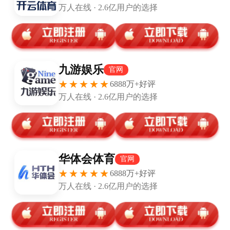
2003年12月出生的克劳德今年22岁，身高达到
1.87米，身体素质出色、场上覆盖面积大、具备一
定的持球推进能力，是比较典型的防守型中...
1月12日讯
《东方体育日报》撰文谈到海港新援让·克劳
德，文章表示，海港租借让·克劳德的操作可进可退，有消
息称买断费100万美元。